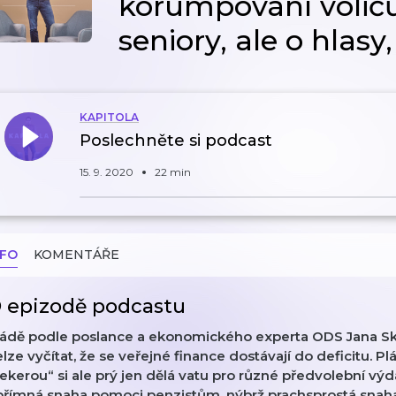
korumpování voličů
seniory, ale o hlasy
KAPITOLA
Poslechněte si podcast
15. 9. 2020
22 min
NFO
KOMENTÁŘE
 epizodě podcastu
ládě podle poslance a ekonomického experta ODS Jana Sk
lze vyčítat, že se veřejné finance dostávají do deficitu. P
ekerou“ si ale prý jen dělá vatu pro různé předvolební vý
přímná snaha pomoci penzistům, nýbrž prachsprostá sna