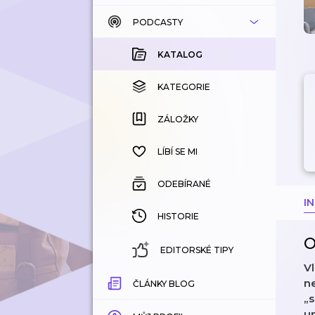
PODCASTY
KATALOG
KOUPENÉ
KATALOG
KATEGORIE
KATEGORIE
ZÁLOŽKY
ZÁLOŽKY
HISTORIE
LÍBÍ SE MI
ODEBÍRANÉ
I
HISTORIE
O
EDITORSKÉ TIPY
V
ne
ČLÁNKY BLOG
„s
u