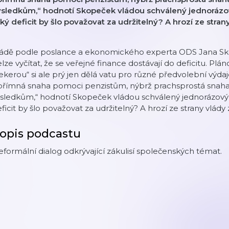
ýsledkům,“ hodnotí Skopeček vládou schválený jednorázov
ký deficit by šlo považovat za udržitelný? A hrozí ze stra
ládě podle poslance a ekonomického experta ODS Jana Sko
lze vyčítat, že se veřejné finance dostávají do deficitu. Plá
ekerou“ si ale prý jen dělá vatu pro různé předvolební výda
přímná snaha pomoci penzistům, nýbrž prachsprostá snah
sledkům,“ hodnotí Skopeček vládou schválený jednorázový 
ficit by šlo považovat za udržitelný? A hrozí ze strany vlády
opis podcastu
formální dialog odkrývající zákulisí společenských témat.