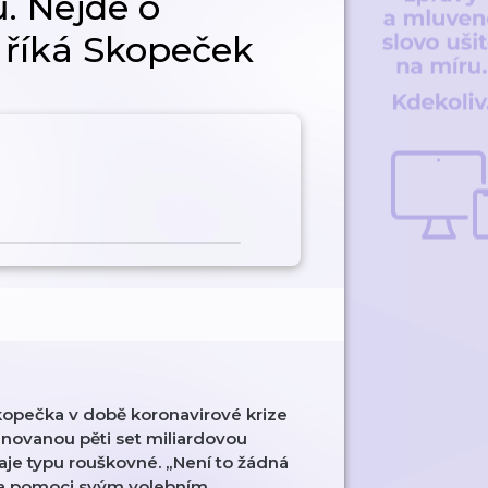
. Nejde o
, říká Skopeček
opečka v době koronavirové krize
lánovanou pěti set miliardovou
daje typu rouškovné. „Není to žádná
ha pomoci svým volebním