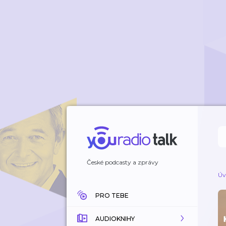
České podcasty a zprávy
Úv
PRO TEBE
AUDIOKNIHY