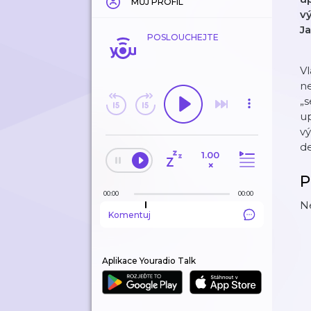
MŮJ PROFIL
v
Ja
POSLOUCHEJTE
V
ne
„s
u
vý
de
1.00
×
P
00:00
00:00
Ne
Komentuj
Aplikace Youradio Talk