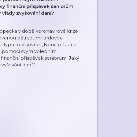
ý finanční příspěvek seniorům.
ny vlády zvyšování daní?
pečka v době koronavirové krize
novanou pěti set miliardovou
je typu rouškovné. „Není to žádná
a pomoci svým volebním
finanční příspěvek seniorům. Jaký
 zvyšování daní?