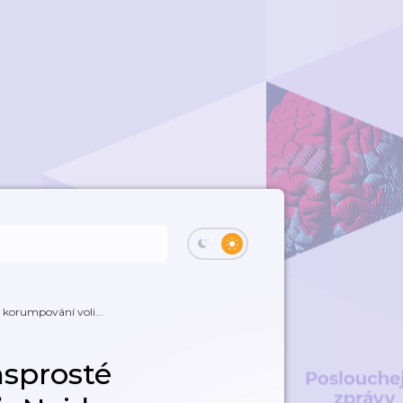
 korumpování voli...
hsprosté