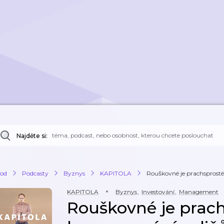
Najděte si:
od
Podcasty
Byznys
KAPITOLA
Rouškovné je prachsprosté
KAPITOLA
Byznys
,
Investování
,
Management
Rouškovné je prac