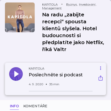
KAPITOLA
Byznys
,
Investování
,
Management
Na radu „zabijte
recepci“ spousta
klientů slyšela. Hotel
budoucnosti si
předplatíte jako Netflix,
říká Valtr
KAPITOLA
Poslechněte si podcast
4. 9. 2020
35 min
INFO
KOMENTÁŘE