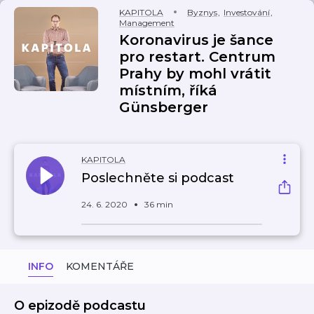
KAPITOLA
Byznys
,
Investování
,
Management
Koronavirus je šance
pro restart. Centrum
Prahy by mohl vrátit
místním, říká
Günsberger
KAPITOLA
Poslechněte si podcast
24. 6. 2020
36 min
INFO
KOMENTÁŘE
O epizodě podcastu