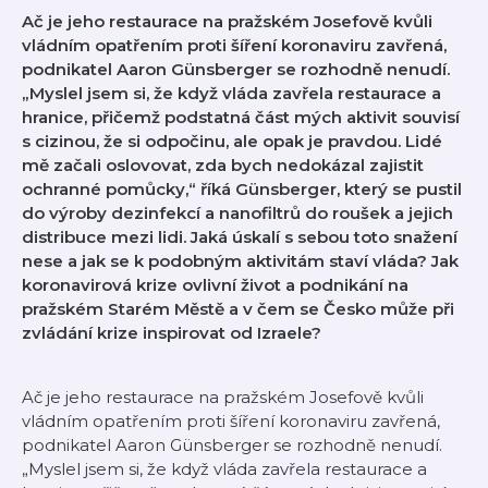
Ač je jeho restaurace na pražském Josefově kvůli
vládním opatřením proti šíření koronaviru zavřená,
podnikatel Aaron Günsberger se rozhodně nenudí.
„Myslel jsem si, že když vláda zavřela restaurace a
hranice, přičemž podstatná část mých aktivit souvisí
s cizinou, že si odpočinu, ale opak je pravdou. Lidé
mě začali oslovovat, zda bych nedokázal zajistit
ochranné pomůcky,“ říká Günsberger, který se pustil
do výroby dezinfekcí a nanofiltrů do roušek a jejich
distribuce mezi lidi. Jaká úskalí s sebou toto snažení
nese a jak se k podobným aktivitám staví vláda? Jak
koronavirová krize ovlivní život a podnikání na
pražském Starém Městě a v čem se Česko může při
zvládání krize inspirovat od Izraele?
Ač je jeho restaurace na pražském Josefově kvůli
vládním opatřením proti šíření koronaviru zavřená,
podnikatel Aaron Günsberger se rozhodně nenudí.
„Myslel jsem si, že když vláda zavřela restaurace a