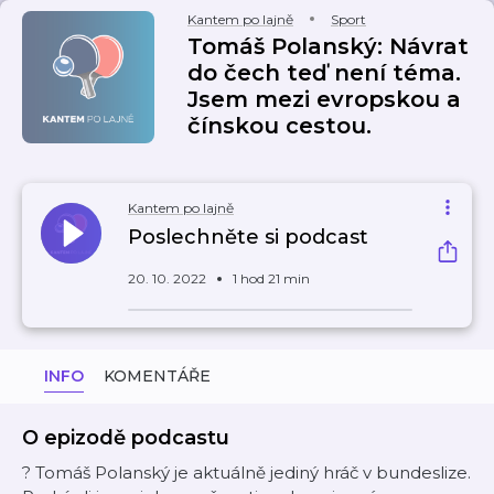
Kantem po lajně
Sport
Tomáš Polanský: Návrat
do čech teď není téma.
Jsem mezi evropskou a
čínskou cestou.
Kantem po lajně
Poslechněte si podcast
20. 10. 2022
1 hod 21 min
INFO
KOMENTÁŘE
O epizodě podcastu
? Tomáš Polanský je aktuálně jediný hráč v bundeslize.