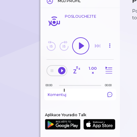
P
MŮJ PROFIL
Po
POSLOUCHEJTE
t
1.00
×
00:00
00:00
Komentuj
Aplikace Youradio Talk