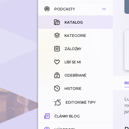
PODCASTY
KATALOG
KOUPENÉ
KATALOG
KATEGORIE
KATEGORIE
ZÁLOŽKY
ZÁLOŽKY
HISTORIE
LÍBÍ SE MI
ODEBÍRANÉ
I
HISTORIE
Lu
EDITORSKÉ TIPY
ro
js
ČLÁNKY BLOG