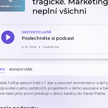
tragické. Marketi
neplní všichni
KANTEM PO LAJNĚ
Poslechněte si podcast
6. 10. 2022
1 hod 16 min
NFO
KOMENTÁŘE
káš Foff je aktivní hráč v 1. lize a zároveň komentáror a šé
zpovídal o jeho začátcích, projektech v rámci asociace a tak
me také jeho první přestup v rámci kariéry do Slavie Praha.