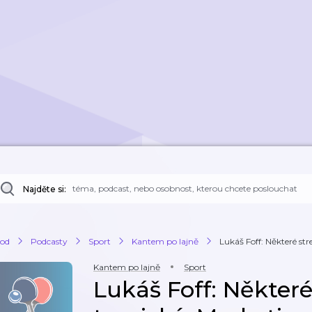
Najděte si:
od
Podcasty
Sport
Kantem po lajně
Lukáš Foff: Některé str
Kantem po lajně
Sport
Lukáš Foff: Někter