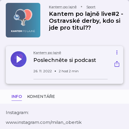
Kantem po lajně
Sport
Kantem po lajně live#2 -
Ostravské derby, kdo si
jde pro titul??
Kantem po lajně
Poslechněte si podcast
26. 11. 2022
2 hod 2 min
INFO
KOMENTÁŘE
Instagram:
www.instagram.com/milan_obertik