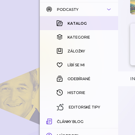
PODCASTY
KATALOG
KOUPENÉ
KATALOG
KATEGORIE
KATEGORIE
ZÁLOŽKY
ZÁLOŽKY
HISTORIE
LÍBÍ SE MI
I
ODEBÍRANÉ
HISTORIE
EDITORSKÉ TIPY
ČLÁNKY BLOG