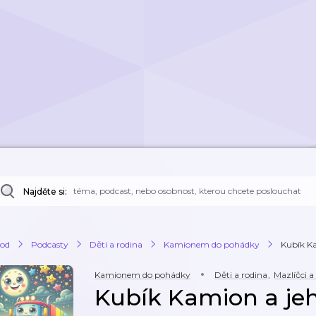
Najděte si:
od
Podcasty
Děti a rodina
Kamionem do pohádky
Kubík K
Kamionem do pohádky
Děti a rodina
,
Mazlíčci a
Kubík Kamion a je