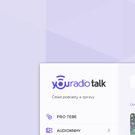
České podcasty a zprávy
Úv
PRO TEBE
AUDIOKNIHY