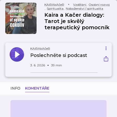
KAiRAkAčeR
Vzdělání
,
Osobní rozvoj
,
Spiritualita
,
Náboženství / spiritualita
Kaira a Kačer dialogy:
Tarot je skvělý
terapeutický pomocník
KAiRAkAčeR
Poslechněte si podcast
3. 6. 2026
39 min
INFO
KOMENTÁŘE