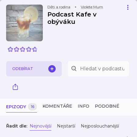
Děti a rodina
Violete Mum
Podcast Kafe v
obýváku
ODEBÍRAT
KOMENTÁŘE
INFO
PODOBNÉ
EPIZODY
16
Řadit dle:
Nejnovější
Nejstarší
Nejposlouchanější