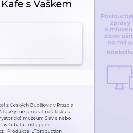
| Kafe s Vaškem
el z Českých Budějovic v Praze a
 také jsme probrali naši lásku k
il hystorické muzeum Slavie nebo
clavKubata Instagram:
.cz Produkce: LTproduction