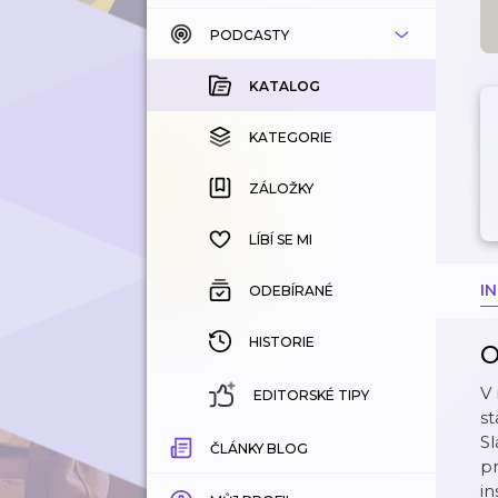
PODCASTY
KATALOG
KOUPENÉ
KATALOG
KATEGORIE
KATEGORIE
ZÁLOŽKY
ZÁLOŽKY
HISTORIE
LÍBÍ SE MI
I
ODEBÍRANÉ
HISTORIE
O
V 
EDITORSKÉ TIPY
st
Sl
ČLÁNKY BLOG
p
i