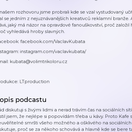
našem rozhovoru jsme probrali kde se vzal vystudovaný učit
al se jedním z nejuznávanějších kreativců reklamní branže. A
ávii, jaký má názor na opravdové fanouškovství, proč založ
oč vyhledává hroby slavných.
acebook: facebook.com/VaclavKubata
nstagram: instagram.com/vaclavkubata/
ail: kubata@volimtrikoloru.cz
rodukce: LTproduction
opis podcastu
d diskutuji s živými lidmi a nerad trávím čas na sociálních sí
istil jsem, že nejlépe si popovídám třeba u kávy. Proto Kafe
uvěřitelné smršti všeho možného a ošklivého na sociálních s
skutuje, proč se za někoho schovává a hlavně kde se bere ta