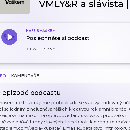
VMLY&R a slávista 
KAFE S VAŠKEM
Poslechněte si podcast
3. 1. 2021
38 min
NFO
KOMENTÁŘE
 epizodě podcastu
našem rozhovoru jsme probrali kde se vzal vystudovaný učit
al se jedním z nejuznávanějších kreativců reklamní branže. A
ávii, jaký má názor na opravdové fanouškovství, proč založ
roč vyhledává hroby slavných. Facebook: facebook.com/Va
nstagram.com/vaclavkubata/ Email: kubata@volimtrikoloru