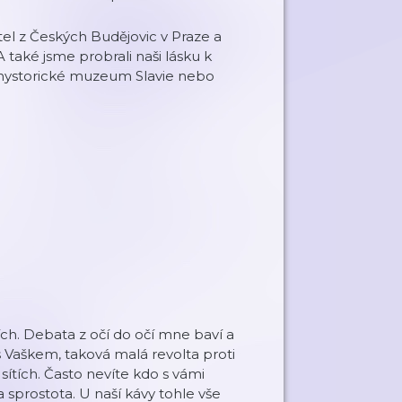
el z Českých Budějovic v Praze a
 také jsme probrali naši lásku k
il hystorické muzeum Slavie nebo
tích. Debata z očí do očí mne baví a
 s Vaškem, taková malá revolta proti
ítích. Často nevíte kdo s vámi
 sprostota. U naší kávy tohle vše