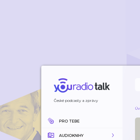
České podcasty a zprávy
Úv
PRO TEBE
AUDIOKNIHY