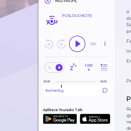
MŮJ PROFIL
V 
POSLOUCHEJTE
st
Sl
pr
F
I
Em
1.00
×
P
00:00
00:00
Komentuj
P
Rá
Aplikace Youradio Talk
zj
ne
di