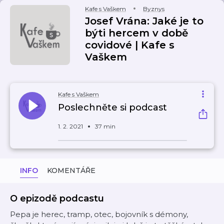
Kafe s Vaškem
Byznys
Josef Vrána: Jaké je to
býti hercem v době
covidové | Kafe s
Vaškem
Kafe s Vaškem
Poslechněte si podcast
1. 2. 2021
37 min
INFO
KOMENTÁŘE
O epizodě podcastu
Pepa je herec, tramp, otec, bojovník s démony,