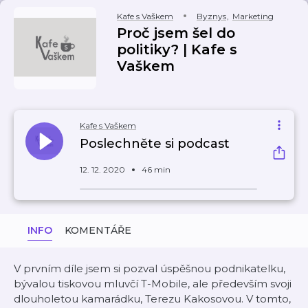
Kafe s Vaškem
Byznys
,
Marketing
Proč jsem šel do
politiky? | Kafe s
Vaškem
Kafe s Vaškem
Poslechněte si podcast
12. 12. 2020
46 min
INFO
KOMENTÁŘE
V prvním díle jsem si pozval úspěšnou podnikatelku,
bývalou tiskovou mluvčí T-Mobile, ale především svoji
dlouholetou kamarádku, Terezu Kakosovou. V tomto,