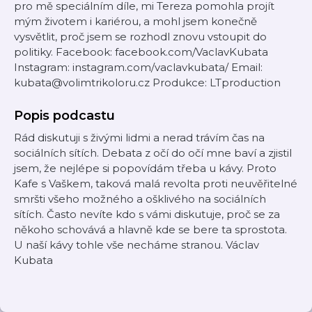
pro mě speciálním díle, mi Tereza pomohla projít
mým životem i kariérou, a mohl jsem konečně
vysvětlit, proč jsem se rozhodl znovu vstoupit do
politiky. Facebook: facebook.com/VaclavKubata
Instagram: instagram.com/vaclavkubata/ Email:
kubata@volimtrikoloru.cz Produkce: LTproduction
Popis podcastu
Rád diskutuji s živými lidmi a nerad trávím čas na
sociálních sítích. Debata z očí do očí mne baví a zjistil
jsem, že nejlépe si popovídám třeba u kávy. Proto
Kafe s Vaškem, taková malá revolta proti neuvěřitelné
smršti všeho možného a ošklivého na sociálních
sítích. Často nevíte kdo s vámi diskutuje, proč se za
někoho schovává a hlavně kde se bere ta sprostota.
U naší kávy tohle vše necháme stranou. Václav
Kubata