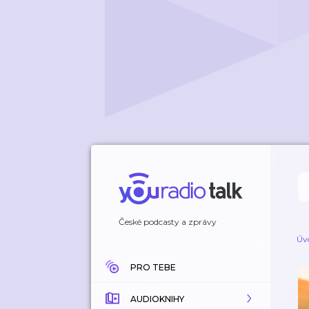
České podcasty a zprávy
Úv
PRO TEBE
AUDIOKNIHY