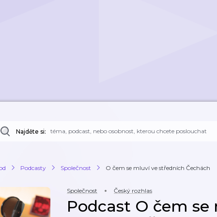
Najděte si:
od
Podcasty
Společnost
O čem se mluví ve středních Čechách
Společnost
Český rozhlas
Podcast O čem se 