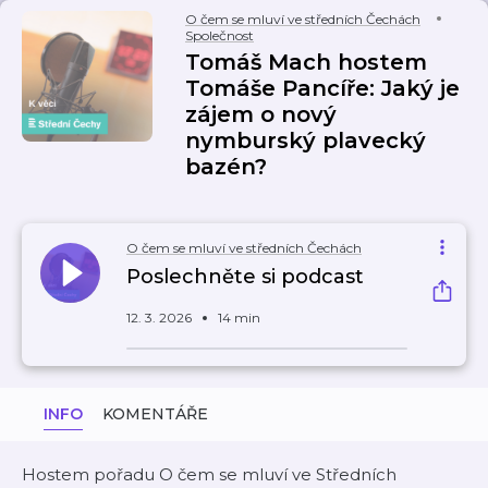
O čem se mluví ve středních Čechách
Společnost
Tomáš Mach hostem
Tomáše Pancíře: Jaký je
zájem o nový
nymburský plavecký
bazén?
O čem se mluví ve středních Čechách
Poslechněte si podcast
12. 3. 2026
14 min
INFO
KOMENTÁŘE
Hostem pořadu O čem se mluví ve Středních