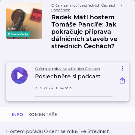
O čem se mluví ve středních Čechách
Společnost
Radek Mátl hostem
Tomáše Pancíře: Jak
pokračuje příprava
dálničních staveb ve
středních Čechách?
O čem se mluví ve středních Čechách
Poslechněte si podcast
21. 5. 2026
14 min
INFO
KOMENTÁŘE
Hostem pořadu O čem se mluví ve Středních