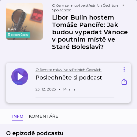
O čem se mluví ve středních Čechách
Společnost
Libor Bulín hostem
Tomáše Pancíře: Jak
budou vypadat Vánoce
v poutním místě ve
Staré Boleslavi?
O čem se mluví ve středních Čechách
Poslechněte si podcast
23. 12. 2025
14 min
INFO
KOMENTÁŘE
O epizodě podcastu