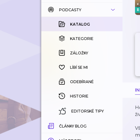
PODCASTY
KATALOG
KOUPENÉ
KATALOG
KATEGORIE
KATEGORIE
ZÁLOŽKY
ZÁLOŽKY
HISTORIE
LÍBÍ SE MI
ODEBÍRANÉ
I
HISTORIE
H
EDITORSKÉ TIPY
ži
ČLÁNKY BLOG
V
mo