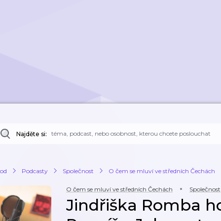
Najděte si:
od
Podcasty
Společnost
O čem se mluví ve středních Čechách
O čem se mluví ve středních Čechách
Společnost
Jindřiška Romba 