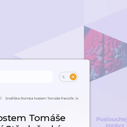
Jindřiška Romba hostem Tomáše Pancíře: Jak...
hostem Tomáše