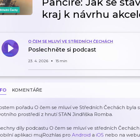
Pancíře: Jak se sta
kraj k návrhu akce
O ČEM SE MLUVÍ VE STŘEDNÍCH ČECHÁCH
Poslechněte si podcast
23. 4. 2026
15 min
NFO
KOMENTÁŘE
ostem pořadu O čem se mluví ve Středních Čechách byla st
votního prostředí z hnutí STAN Jindřiška Romba.
šechny díly podcastu O čem se mluví ve středních Čechác
bilní aplikaci mujRozhlas pro
Android
a
iOS
nebo na web