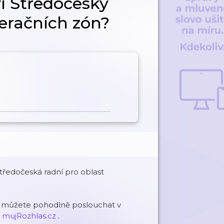
ví Středočeský
leračních zón?
ředočeská radní pro oblast
h můžete pohodlně poslouchat v
u
mujRozhlas.cz
.