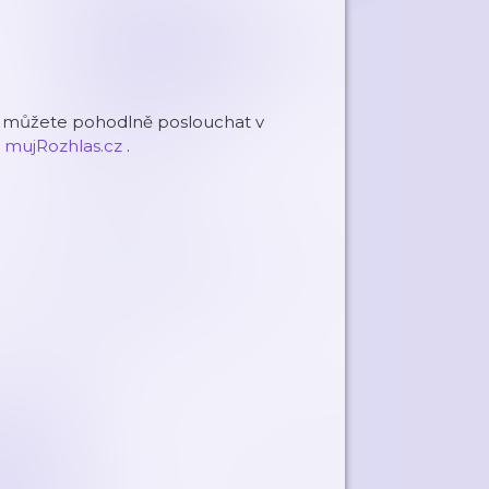
h můžete pohodlně poslouchat v
u
mujRozhlas.cz
.