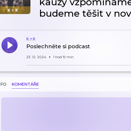
kauzy vzpomínáme 
budeme těšit v no
K + K
Poslechněte si podcast
23. 12. 2024
1 hod 19 min
NFO
KOMENTÁŘE