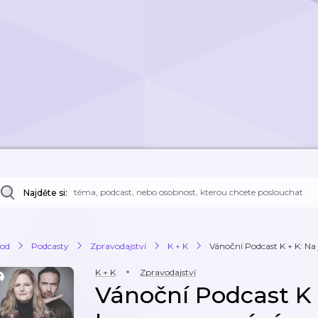
Najděte si:
od
Podcasty
Zpravodajství
K + K
Vánoční Podcast K + K: Na
K + K
Zpravodajství
Vánoční Podcast K 