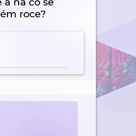
a na co se
vém roce?