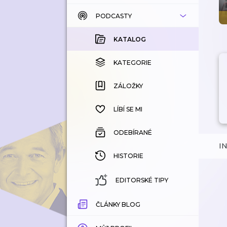
PODCASTY
KATALOG
KOUPENÉ
KATALOG
KATEGORIE
KATEGORIE
ZÁLOŽKY
ZÁLOŽKY
HISTORIE
LÍBÍ SE MI
ODEBÍRANÉ
I
HISTORIE
EDITORSKÉ TIPY
ČLÁNKY BLOG