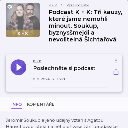
K + K
Zpravodajství
Podcast K + K: Tři kauzy,
které jsme nemohli
minout. Soukup,
byznysšmejdi a
nevolitelná Šichtařová
K + K
Poslechněte si podcast
8. 9. 2024
1 hod
INFO
KOMENTÁŘE
Jaromír Soukup a jeho údajný vztah s Agátou
Hanychovou, která na něho už zase žárlí, prodavače