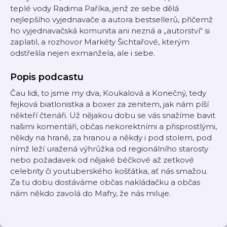
teplé vody Radima Paříka, jenž ze sebe dělá
nejlepšího vyjednavače a autora bestsellerů, přičemž
ho vyjednavačská komunita ani nezná a „autorství“ si
zaplatil, a rozhovor Markéty Šichtařové, kterým
odstřelila nejen exmanžela, ale i sebe.
Popis podcastu
Čau lidi, to jsme my dva, Koukalová a Konečný, tedy
fejková biatlonistka a boxer za zenitem, jak nám píší
někteří čtenáři. Už nějakou dobu se vás snažíme bavit
našimi komentáři, občas nekorektními a přisprostlými,
někdy na hraně, za hranou a někdy i pod stolem, pod
nímž leží uražená výhrůžka od regionálního starosty
nebo požadavek od nějaké béčkové až zetkové
celebrity či youtuberského košťátka, ať nás smažou.
Za tu dobu dostáváme občas nakládačku a občas
nám někdo zavolá do Mafry, že nás miluje.