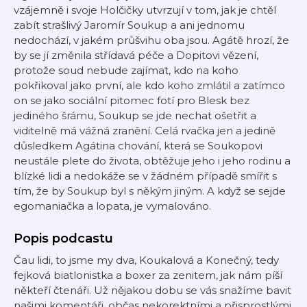
vzájemně i svoje Holčičky utvrzují v tom, jak je chtěl
zabít strašlivý Jaromír Soukup a ani jednomu
nedochází, v jakém průšvihu oba jsou. Agátě hrozí, že
by se jí změnila střídavá péče a Dopitovi vězení,
protože soud nebude zajímat, kdo na koho
pokřikoval jako první, ale kdo koho zmlátil a zatímco
on se jako sociální pitomec fotí pro Blesk bez
jediného šrámu, Soukup se jde nechat ošetřit a
viditelně má vážná zranění. Celá rvačka jen a jedině
důsledkem Agátina chování, která se Soukopovi
neustále plete do života, obtěžuje jeho i jeho rodinu a
blízké lidi a nedokáže se v žádném případě smířit s
tím, že by Soukup byl s někým jiným. A když se sejde
egomaniačka a lopata, je vymalováno.
Popis podcastu
Čau lidi, to jsme my dva, Koukalová a Konečný, tedy
fejková biatlonistka a boxer za zenitem, jak nám píší
někteří čtenáři. Už nějakou dobu se vás snažíme bavit
našimi komentáři, občas nekorektními a přisprostlými,