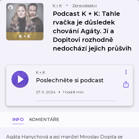
K + K
Zpravodajství
Podcast K + K: Tahle
rvačka je důsledek
chování Agáty. Jí a
Dopitovi rozhodně
nedochází jejich průšvih
K + K
Poslechněte si podcast
27. 9. 2024
1 hod 8 min
INFO
KOMENTÁŘE
Agáta Hanychová a její manžel Miroslav Dopita se