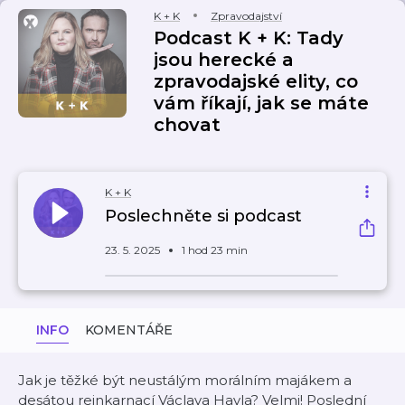
K + K
Zpravodajství
Podcast K + K: Tady
jsou herecké a
zpravodajské elity, co
vám říkají, jak se máte
chovat
K + K
Poslechněte si podcast
23. 5. 2025
1 hod 23 min
INFO
KOMENTÁŘE
Jak je těžké být neustálým morálním majákem a
desátou reinkarnací Václava Havla? Velmi! Poslední