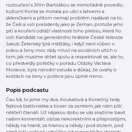
rozloučení s Jiřím Bartoškou se mimořádně povedlo,
kulturní fronta se motala po ulici s lahvemi a
skleničkami a přitom nemají problém nadávat na to,
že Češi si volí prezidenty jako je Zeman, protože jeho
pití a kouření odráží vlastnosti toho plebsu, která ho
volí. Kandidát na generálního ředitele České televize
Jakub Želenský týrá měšťáky, i když není vůbec v
právu a ženy moc rády mluví na sociálních sítích o
tom, jak musíme držet spolu a respektovat se, ale to,
co předvedly političky v pořadu Otázky Václava
Moravce, byla národní ostuda a důkaz, že úvahy o
kvótách na ženy v politice jsou úplně mimo.
Popis podcastu
Čau lidi, to jsme my dva, Koukalová a Konečný, tedy
fejková biatlonistka a boxer za zenitem, jak nám píší
někteří čtenáři. Už nějakou dobu se vás snažíme bavit
našimi komentáři, občas nekorektními a přisprostlými,
někdy na hraně, za hranou a někdy i pod stolem, pod
nímž leží uražená výhrůžka od regionálního starosty