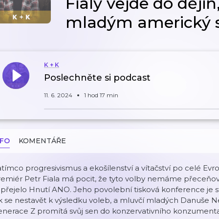
Fialy vejde do ději
mladým americký 
K + K
Poslechněte si podcast
11. 6. 2024
1 hod 17 min
NFO
KOMENTÁŘE
tímco progresivismus a ekošílenství a vítačství po celé Ev
emiér Petr Fiala má pocit, že tyto volby nemáme přeceňova
 přejelo Hnutí ANO. Jeho povolební tisková konference je 
k se nestavět k výsledku voleb, a mluvčí mladých Danuše Ner
enerace Z promítá svůj sen do konzervativního konzumenta