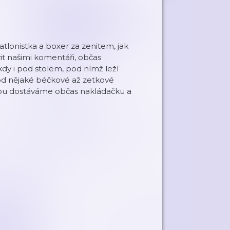
atlonistka a boxer za zenitem, jak
it našimi komentáři, občas
kdy i pod stolem, pod nímž leží
od nějaké béčkové až zetkové
dobu dostáváme občas nakládačku a