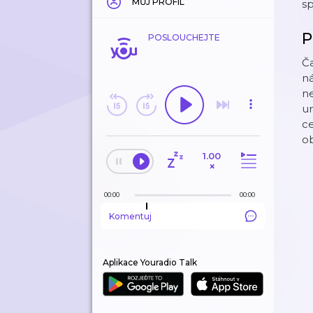
MŮJ PROFIL
sp
P
POSLOUCHEJTE
Ča
ná
ne
u
ce
ob
1.00
×
00:00
00:00
Komentuj
Aplikace Youradio Talk