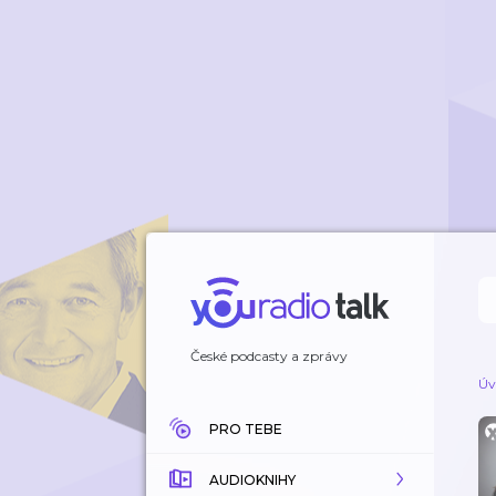
České podcasty a zprávy
Úv
PRO TEBE
AUDIOKNIHY