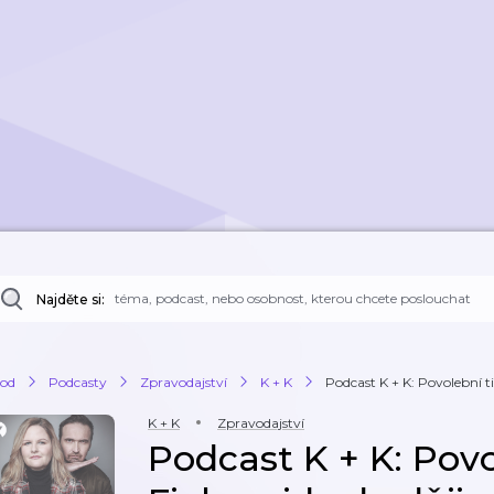
Najděte si:
od
Podcasty
Zpravodajství
K + K
Podcast K + K: Povolební ti
K + K
Zpravodajství
Podcast K + K: Pov