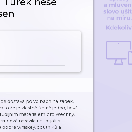
n, Turek nese
sen
ropě dostává po volbách na zadek,
t a že je vlastně úplně jedno, když
studijním materiálem pro všechny,
udová narazila na to, jak si
 dobré whiskey, doutníků a