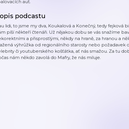
alovacích aut.
opis podcastu
u lidi, to jsme my dva, Koukalová a Konečný, tedy fejková bi
m píší někteří čtenáři. Už nějakou dobu se vás snažíme bav
korektními a přisprostlými, někdy na hraně, za hranou a ně
ražená výhrůžka od regionálního starosty nebo požadavek 
lebrity či youtuberského košťátka, ať nás smažou. Za tu 
čas nám někdo zavolá do Mafry, že nás miluje.