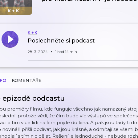
K + K
Poslechněte si podcast
28. 3. 2024
1 hod 14 min
NFO
KOMENTÁŘE
 epizodě podcastu
ou premiéry filmu, kde funguje všechno jak namazaný stroj a j
slední, protože vědí, že čím bude víc výstupů ve společens
áci a tím více lidí na film přijde do kina. A pak jsou tady ti dru
 novináři přišli podívat, jak jsou krásné, a odmítají se všemi b
hodlají s tím nic dělat. Řešení je jednoduché - nebude ro