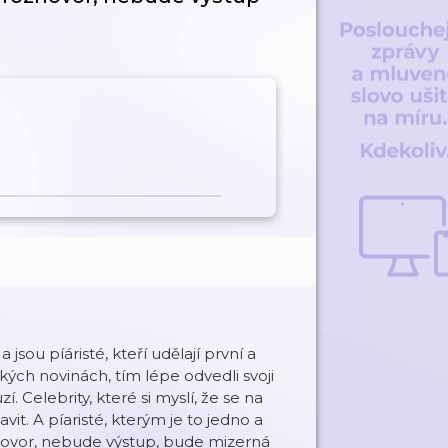
sou píáristé, kteří udělají první a
kých novinách, tím lépe odvedli svoji
zí. Celebrity, které si myslí, že se na
avit. A píaristé, kterým je to jedno a
zhovor, nebude výstup, bude mizerná