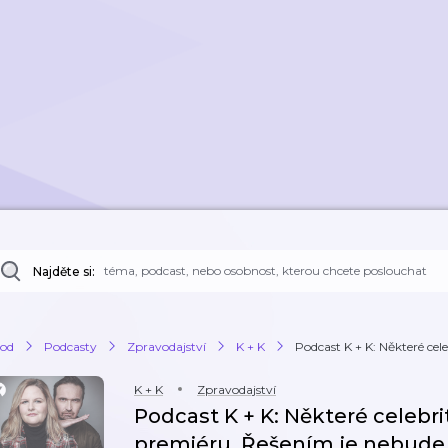
Najděte si:
od
Podcasty
Zpravodajství
K + K
Podcast K + K: Některé cele
K + K
Zpravodajství
Podcast K + K: Některé celebri
premiéru. Řešením je nebude