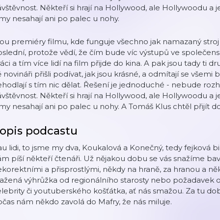
vštěvnost. Někteří si hrají na Hollywood, ale Hollywoodu a
lmy nesahají ani po palec u nohy.
ou premiéry filmu, kde funguje všechno jak namazaný stroj a j
slední, protože vědí, že čím bude víc výstupů ve společens
áci a tím více lidí na film přijde do kina. A pak jsou tady ti dru
 novináři přišli podívat, jak jsou krásné, a odmítají se všemi b
hodlají s tím nic dělat. Řešení je jednoduché - nebude ro
vštěvnost. Někteří si hrají na Hollywood, ale Hollywoodu a
lmy nesahají ani po palec u nohy. A Tomáš Klus chtěl přijít 
opis podcastu
u lidi, to jsme my dva, Koukalová a Konečný, tedy fejková bi
m píší někteří čtenáři. Už nějakou dobu se vás snažíme bav
korektními a přisprostlými, někdy na hraně, za hranou a ně
ražená výhrůžka od regionálního starosty nebo požadavek 
lebrity či youtuberského košťátka, ať nás smažou. Za tu 
čas nám někdo zavolá do Mafry, že nás miluje.