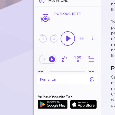
MŮJ PROFIL
ná
fi
POSLOUCHEJTE
Js
po
pr
ně
ne
ná
fi
1.00
×
P
00:00
00:00
Ča
Komentuj
ná
ne
u
Aplikace Youradio Talk
ce
ob