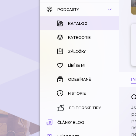
PODCASTY
KATALOG
KOUPENÉ
KATALOG
KATEGORIE
KATEGORIE
ZÁLOŽKY
ZÁLOŽKY
HISTORIE
LÍBÍ SE MI
I
ODEBÍRANÉ
HISTORIE
O
Js
EDITORSKÉ TIPY
po
pr
ČLÁNKY BLOG
ně
ne