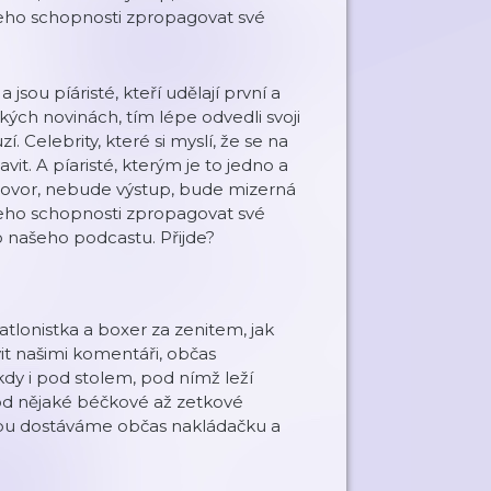
 jeho schopnosti zpropagovat své
sou píáristé, kteří udělají první a
kých novinách, tím lépe odvedli svoji
zí. Celebrity, které si myslí, že se na
avit. A píaristé, kterým je to jedno a
zhovor, nebude výstup, bude mizerná
 jeho schopnosti zpropagovat své
do našeho podcastu. Přijde?
atlonistka a boxer za zenitem, jak
it našimi komentáři, občas
kdy i pod stolem, pod nímž leží
od nějaké béčkové až zetkové
dobu dostáváme občas nakládačku a