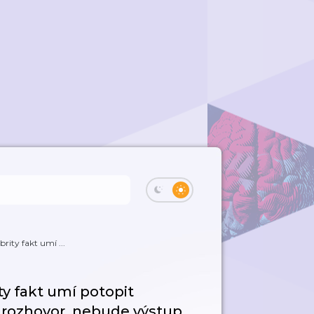
brity fakt umí ...
ty fakt umí potopit
 rozhovor, nebude výstup