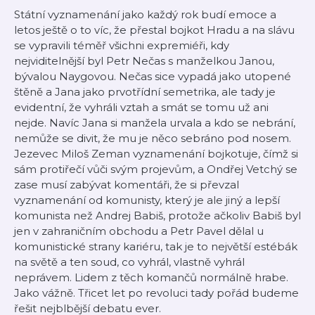
Státní vyznamenání jako každý rok budí emoce a
letos ještě o to víc, že přestal bojkot Hradu a na slávu
se vypravili téměř všichni expremiéři, kdy
nejviditelnější byl Petr Nečas s manželkou Janou,
bývalou Naygovou. Nečas sice vypadá jako utopené
štěně a Jana jako prvotřídní semetrika, ale tady je
evidentní, že vyhráli vztah a smát se tomu už ani
nejde. Navíc Jana si manžela urvala a kdo se nebrání,
nemůže se divit, že mu je něco sebráno pod nosem.
Jezevec Miloš Zeman vyznamenání bojkotuje, čímž si
sám protiřečí vůči svým projevům, a Ondřej Vetchý se
zase musí zabývat komentáři, že si převzal
vyznamenání od komunisty, který je ale jiný a lepší
komunista než Andrej Babiš, protože ačkoliv Babiš byl
jen v zahraničním obchodu a Petr Pavel dělal u
komunistické strany kariéru, tak je to největší estébák
na světě a ten soud, co vyhrál, vlastně vyhrál
neprávem. Lidem z těch komančů normálně hrabe.
Jako vážně. Třicet let po revoluci tady pořád budeme
řešit nejblbější debatu ever.