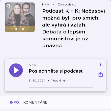
K + K
Zpravodajství
Podcast K + K: Nečasovi
možná byli pro smích,
ale vyhráli vztah.
Debata o lepším
komunistovi je už
únavná
K + K
Poslechněte si podcast
31. 10. 2024
1 hod 6 min
INFO
KOMENTÁŘE