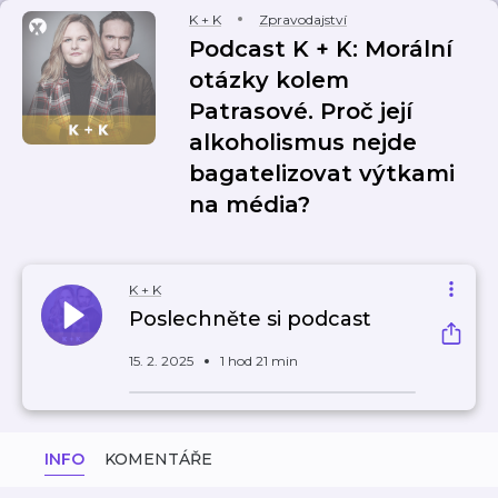
K + K
Zpravodajství
Podcast K + K: Morální
otázky kolem
Patrasové. Proč její
alkoholismus nejde
bagatelizovat výtkami
na média?
K + K
Poslechněte si podcast
15. 2. 2025
1 hod 21 min
INFO
KOMENTÁŘE