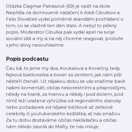
Otázka Dagmar Patrasové (69) je opět na stole.
Nepřišla na domluvené natáčení k Aleši Cibulkovi a
Felix Slováček vydal poměrně skandální prohlášení o
tom, co se vlastně ten den stalo. A nebyl to pěkný
popis. Moderátor Cibulka pak vydal apel na svoje
sociální sítě a my si na něj chceme reagovat, protože
s jeho slovy nesouhlasíme.
Popis podcastu
Čau lidi, to jsme my dva, Koukalová a Konečný, tedy
fejková biatlonistka a boxer za zenitem, jak nám píší
někteří čtenáři. Už nějakou dobu se vás snažíme bavit
našimi komentáři, občas nekorektními a přisprostlými,
někdy na hraně, za hranou a někdy i pod stolem, pod
nímž leží uražená výhrůžka od regionálního starosty
nebo požadavek od nějaké béčkové až zetkové
celebrity či youtuberského košťátka, ať nás smažou.
Za tu dobu dostáváme občas nakládačku a občas
nám někdo zavolá do Mafry, že nás miluje.