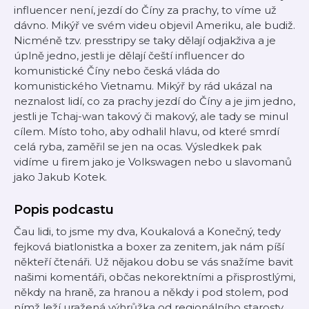
influencer není, jezdí do Číny za prachy, to víme už
dávno. Mikýř ve svém videu objevil Ameriku, ale budiž.
Nicméně tzv. presstripy se taky dělají odjakživa a je
úplně jedno, jestli je dělají čeští influencer do
komunistické Číny nebo česká vláda do
komunistického Vietnamu. Mikýř by rád ukázal na
neznalost lidí, co za prachy jezdí do Číny a je jim jedno,
jestli je Tchaj-wan takový či makový, ale tady se minul
cílem. Místo toho, aby odhalil hlavu, od které smrdí
celá ryba, zaměřil se jen na ocas. Výsledkek pak
vidíme u firem jako je Volkswagen nebo u slavomanů
jako Jakub Kotek.
Popis podcastu
Čau lidi, to jsme my dva, Koukalová a Konečný, tedy
fejková biatlonistka a boxer za zenitem, jak nám píší
někteří čtenáři. Už nějakou dobu se vás snažíme bavit
našimi komentáři, občas nekorektními a přisprostlými,
někdy na hraně, za hranou a někdy i pod stolem, pod
nímž leží uražená výhrůžka od regionálního starosty