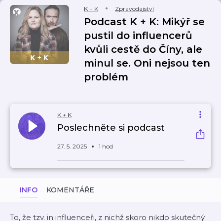
K + K
Zpravodajství
Podcast K + K: Mikýř se
pustil do influencerů
kvůli cestě do Číny, ale
minul se. Oni nejsou ten
problém
K + K
Poslechněte si podcast
27. 5. 2025
1 hod
INFO
KOMENTÁŘE
To, že tzv. in influenceři, z nichž skoro nikdo skutečný