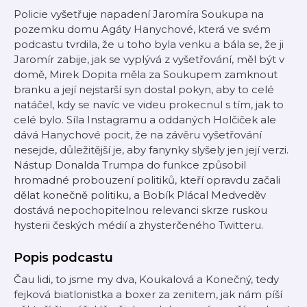
Policie vyšetřuje napadení Jaromíra Soukupa na
pozemku domu Agáty Hanychové, která ve svém
podcastu tvrdila, že u toho byla venku a bála se, že ji
Jaromír zabije, jak se vyplývá z vyšetřování, měl být v
domě, Mirek Dopita měla za Soukupem zamknout
branku a její nejstarší syn dostal pokyn, aby to celé
natáčel, kdy se navíc ve videu prokecnul s tím, jak to
celé bylo. Síla Instagramu a oddaných Holčiček ale
dává Hanychové pocit, že na závěru vyšetřování
nesejde, důležitější je, aby fanynky slyšely jen její verzi.
Nástup Donalda Trumpa do funkce způsobil
hromadné probouzení politiků, kteří opravdu začali
dělat konečně politiku, a Bobík Plácal Medveděv
dostává nepochopitelnou relevanci skrze ruskou
hysterii českých médií a zhysterčeného Twitteru.
Popis podcastu
Čau lidi, to jsme my dva, Koukalová a Konečný, tedy
fejková biatlonistka a boxer za zenitem, jak nám píší