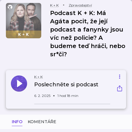
K + K
Zpravodajství
Podcast K + K: Má
Agáta pocit, že její
podcast a fanynky jsou
víc než policie? A
budeme teď hráči, nebo
sr*či?
K + K
Poslechněte si podcast
6. 2. 2025
1 hod 18 min
INFO
KOMENTÁŘE