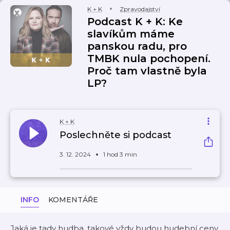
K + K
Zpravodajství
Podcast K + K: Ke
slavíkům máme
panskou radu, pro
TMBK nula pochopení.
Proč tam vlastně byla
LP?
K + K
Poslechněte si podcast
3. 12. 2024
1 hod 3 min
INFO
KOMENTÁŘE
Jaká je tady hudba, takové vždy budou hudební ceny