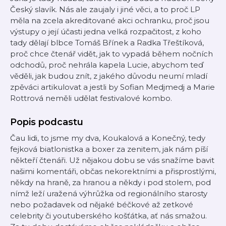
Český slavík. Nás ale zaujaly i jiné věci, a to proč LP
měla na zcela akreditované akci ochranku, proč jsou
výstupy o její účasti jedna velká rozpačitost, z koho
tady dělají blbce Tomáš Břínek a Radka Třeštíková,
proč chce čtenář vidět, jak to vypadá během nočních
odchodů, proč nehrála kapela Lucie, abychom teď
věděli, jak budou znít, z jakého důvodu neumí mladí
zpěváci artikulovat a jestli by Sofian Medjmedj a Marie
Rottrová neměli udělat festivalové kombo.
Popis podcastu
Čau lidi, to jsme my dva, Koukalová a Konečný, tedy
fejková biatlonistka a boxer za zenitem, jak nám píší
někteří čtenáři. Už nějakou dobu se vás snažíme bavit
našimi komentáři, občas nekorektními a přisprostlými,
někdy na hraně, za hranou a někdy i pod stolem, pod
nímž leží uražená výhrůžka od regionálního starosty
nebo požadavek od nějaké béčkové až zetkové
celebrity či youtuberského košťátka, ať nás smažou.