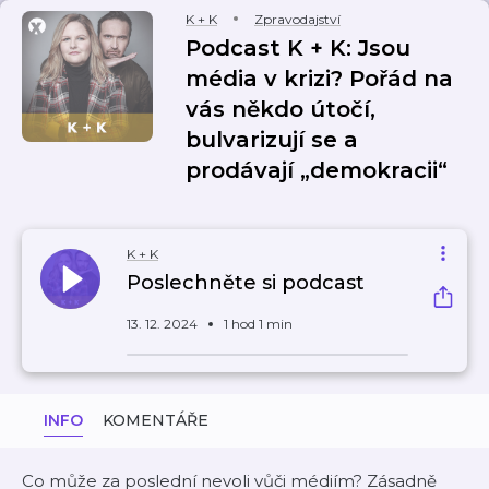
K + K
Zpravodajství
Podcast K + K: Jsou
média v krizi? Pořád na
vás někdo útočí,
bulvarizují se a
prodávají „demokracii“
K + K
Poslechněte si podcast
13. 12. 2024
1 hod 1 min
INFO
KOMENTÁŘE
Co může za poslední nevoli vůči médiím? Zásadně