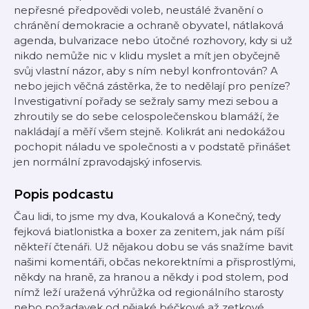
nepřesné předpovědi voleb, neustálé žvanění o
chránění demokracie a ochraně obyvatel, nátlaková
agenda, bulvarizace nebo útočné rozhovory, kdy si už
nikdo nemůže nic v klidu myslet a mít jen obyčejně
svůj vlastní názor, aby s ním nebyl konfrontován? A
nebo jejich věčná zástěrka, že to nedělají pro peníze?
Investigativní pořady se sežraly samy mezi sebou a
zhroutily se do sebe celospolečenskou blamáží, že
nakládají a měří všem stejně. Kolikrát ani nedokážou
pochopit náladu ve společnosti a v podstatě přinášet
jen normální zpravodajský infoservis.
Popis podcastu
Čau lidi, to jsme my dva, Koukalová a Konečný, tedy
fejková biatlonistka a boxer za zenitem, jak nám píší
někteří čtenáři. Už nějakou dobu se vás snažíme bavit
našimi komentáři, občas nekorektními a přisprostlými,
někdy na hraně, za hranou a někdy i pod stolem, pod
nímž leží uražená výhrůžka od regionálního starosty
nebo požadavek od nějaké béčkové až zetkové