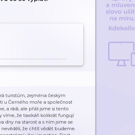
írá turistům, zejména českým
ti u Černého moře a společnost
 a rádi, ale přáli jsme si tento
íme, že taxikáři kolikrát fungují
va dny na starost a s ním jsme se
me nevěděli, že chtít vědět budeme.