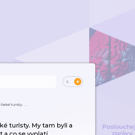
eské turisty. ...
é turisty. My tam byli a
 a co se vyplatí