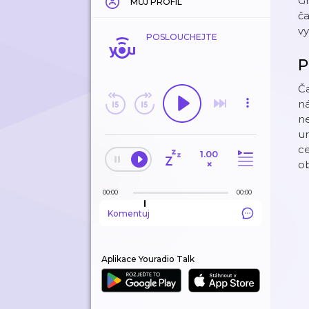
Gr
MŮJ PROFIL
ča
vy
POSLOUCHEJTE
P
Ča
ná
ne
u
ce
1.00
×
ob
00:00
00:00
Komentuj
Aplikace Youradio Talk