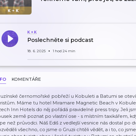
K + K
Poslechněte si podcast
18. 6. 2025
1 hod 24 min
NFO
KOMENTÁŘE
ruzínské černomořské pobřeží u Kobuleti a Batumi se otev
uristům. Máme tu hotel Miramare Magnetic Beach v Kobule
ech Inn Hotels do něj pořádá pravidelné press tripy. Jeli jsme,
usek země poznat po vlastní ose - s místním taxikářem, kdy v
pe než průvodci. Náš Ediš z vedlejší vesnice nás dostal po d
zvěděli všechno, co jsme o Gruzii chtěli vědět, a i to, co js