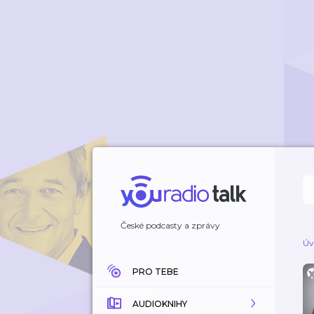
České podcasty a zprávy
Úv
PRO TEBE
AUDIOKNIHY