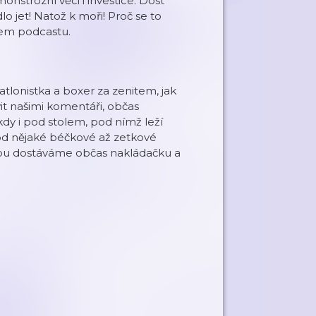
monstrózní věci i investice. Dost
o jet! Natož k moři! Proč se to
šem podcastu.
atlonistka a boxer za zenitem, jak
it našimi komentáři, občas
kdy i pod stolem, pod nímž leží
od nějaké béčkové až zetkové
dobu dostáváme občas nakládačku a