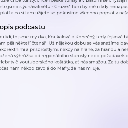
uzie chce turisty, chce i české turisty a v Batumi se chystají 
sto jsme slýchávali větu - Gruzie? Tam by mě nikdy nenapadl
platí a co si tam užijete se pokusíme všechno popsat v na
opis podcastu
u lidi, to jsme my dva, Koukalová a Konečný, tedy fejková bi
m píší někteří čtenáři. Už nějakou dobu se vás snažíme bav
korektními a přisprostlými, někdy na hraně, za hranou a ně
ražená výhrůžka od regionálního starosty nebo požadavek 
lebrity či youtuberského košťátka, ať nás smažou. Za tu 
čas nám někdo zavolá do Mafry, že nás miluje.