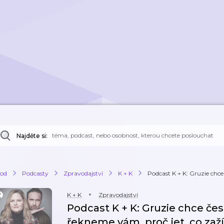
Najděte si:
od
Podcasty
Zpravodajství
K + K
Podcast K + K: Gruzie chce č
K + K
Zpravodajství
Podcast K + K: Gruzie chce česk
řekneme vám, proč jet, co zažít