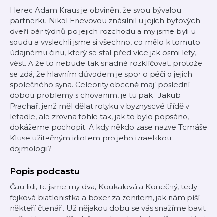
Herec Adam Kraus je obviněn, že svou bývalou
partnerku Nikol Enevovou znásilnil u jejích bytových
dveří pár týdnů po jejich rozchodu a my jsme byli u
soudu a vyslechli jsme si všechno, co mělo k tomuto
údajnému činu, který se stal před více jak osmi lety,
vést. A že to nebude tak snadné rozklíčovat, protože
se zdá, že hlavním důvodem je spor o péči o jejich
společného syna. Celebrity obecně mají poslední
dobou problémy s chováním, je tu pak i Jakub
Prachař, jenž měl dělat rotyku v byznysové třídě v
letadle, ale zrovna tohle tak, jak to bylo popsáno,
dokážeme pochopit. A kdy někdo zase nazve Tomáše
Kluse užitečným idiotem pro jeho izraelskou
dojmologii?
Popis podcastu
Čau lidi, to jsme my dva, Koukalová a Konečný, tedy
fejková biatlonistka a boxer za zenitem, jak nám píší
někteří čtenáři. Už nějakou dobu se vás snažíme bavit