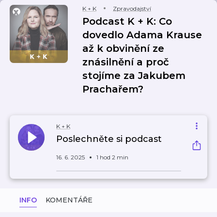
K + K
Zpravodajství
Podcast K + K: Co
dovedlo Adama Krause
až k obvinění ze
znásilnění a proč
stojíme za Jakubem
Prachařem?
K + K
Poslechněte si podcast
16. 6. 2025
1 hod 2 min
INFO
KOMENTÁŘE