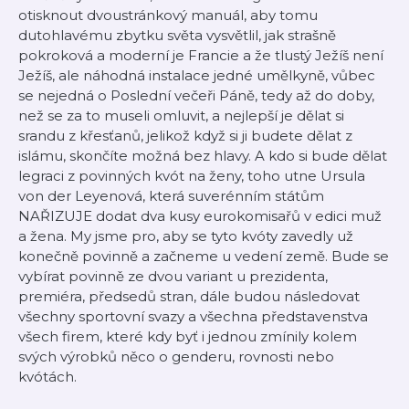
otisknout dvoustránkový manuál, aby tomu
dutohlavému zbytku světa vysvětlil, jak strašně
pokroková a moderní je Francie a že tlustý Ježíš není
Ježíš, ale náhodná instalace jedné umělkyně, vůbec
se nejedná o Poslední večeři Páně, tedy až do doby,
než se za to museli omluvit, a nejlepší je dělat si
srandu z křesťanů, jelikož když si ji budete dělat z
islámu, skončíte možná bez hlavy. A kdo si bude dělat
legraci z povinných kvót na ženy, toho utne Ursula
von der Leyenová, která suverénním státům
NAŘIZUJE dodat dva kusy eurokomisařů v edici muž
a žena. My jsme pro, aby se tyto kvóty zavedly už
konečně povinně a začneme u vedení země. Bude se
vybírat povinně ze dvou variant u prezidenta,
premiéra, předsedů stran, dále budou následovat
všechny sportovní svazy a všechna představenstva
všech firem, které kdy byť i jednou zmínily kolem
svých výrobků něco o genderu, rovnosti nebo
kvótách.