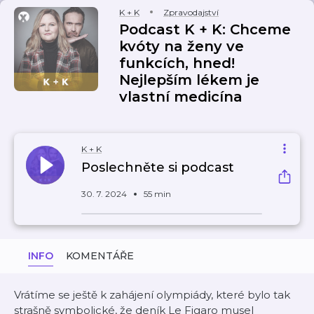
K + K
Zpravodajství
Podcast K + K: Chceme
kvóty na ženy ve
funkcích, hned!
Nejlepším lékem je
vlastní medicína
K + K
Poslechněte si podcast
30. 7. 2024
55 min
INFO
KOMENTÁŘE
Vrátíme se ještě k zahájení olympiády, které bylo tak
strašně symbolické, že deník Le Figaro musel