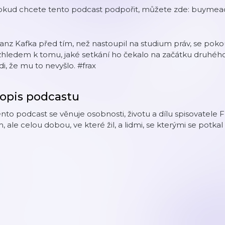
okud chcete tento podcast podpořit, můžete zde: buymea
anz Kafka před tím, než nastoupil na studium práv, se pokouš
zhledem k tomu, jaké setkání ho čekalo na začátku druhéh
di, že mu to nevyšlo. #frax
opis podcastu
nto podcast se věnuje osobnosti, životu a dílu spisovatele
m, ale celou dobou, ve které žil, a lidmi, se kterými se potkal a