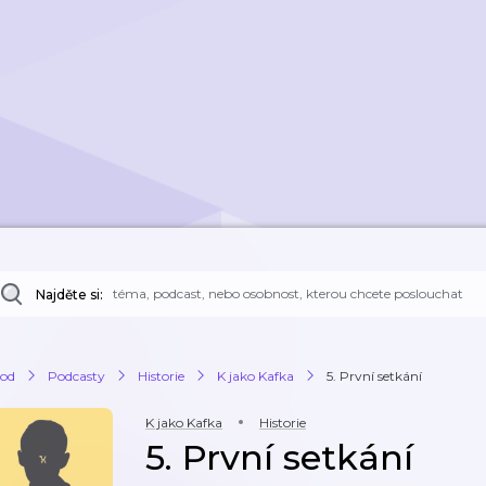
Najděte si:
od
Podcasty
Historie
K jako Kafka
5. První setkání
K jako Kafka
Historie
5. První setkání