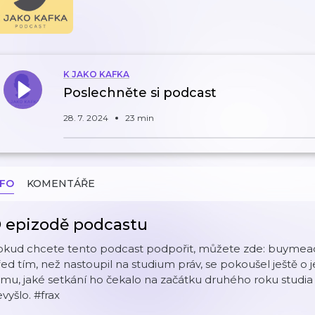
K JAKO KAFKA
Poslechněte si podcast
28. 7. 2024
23 min
NFO
KOMENTÁŘE
 epizodě podcastu
okud chcete tento podcast podpořit, můžete zde: buymea
ed tím, než nastoupil na studium práv, se pokoušel ještě o 
mu, jaké setkání ho čekalo na začátku druhého roku studia
vyšlo. #frax