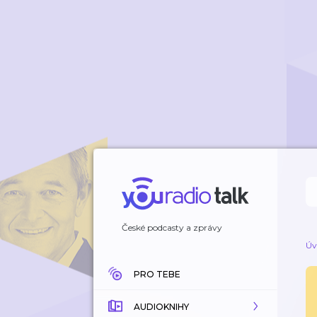
České podcasty a zprávy
Úv
PRO TEBE
AUDIOKNIHY