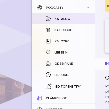
PODCASTY
KATALOG
KOUPENÉ
KATALOG
KATEGORIE
KATEGORIE
ZÁLOŽKY
ZÁLOŽKY
HISTORIE
LÍBÍ SE MI
I
ODEBÍRANÉ
HISTORIE
O
P
EDITORSKÉ TIPY
př
to
ČLÁNKY BLOG
ne