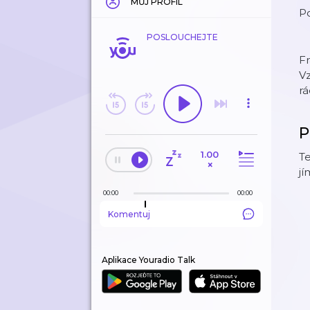
MŮJ PROFIL
P
POSLOUCHEJTE
Fr
V
rá
P
1.00
Te
×
jí
00:00
00:00
Komentuj
Aplikace Youradio Talk