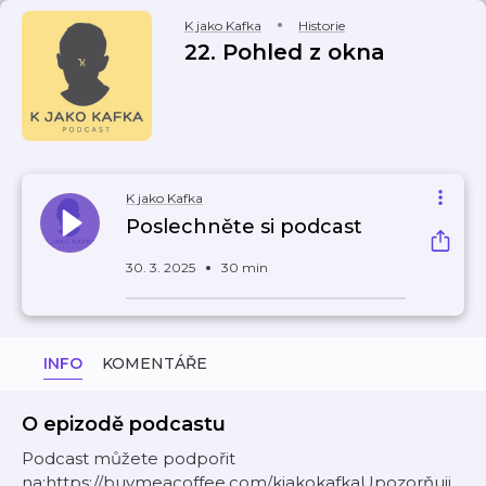
K jako Kafka
Historie
22. Pohled z okna
K jako Kafka
Poslechněte si podcast
30. 3. 2025
30 min
INFO
KOMENTÁŘE
O epizodě podcastu
Podcast můžete podpořit
na:⁠⁠https://buymeacoffee.com/kjakokafkaUpozorňuji