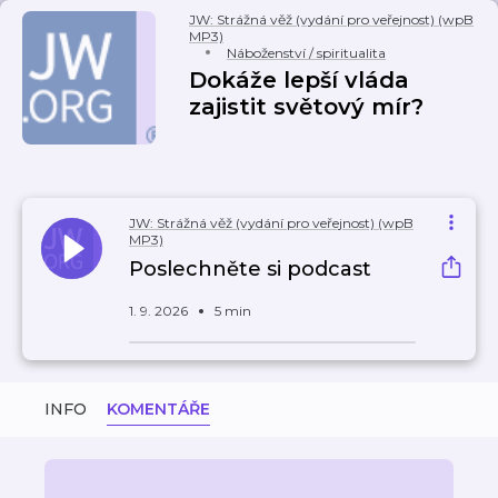
JW: Strážná věž (vydání pro veřejnost) (wpB
MP3)
Náboženství / spiritualita
Dokáže lepší vláda
zajistit světový mír?
JW: Strážná věž (vydání pro veřejnost) (wpB
MP3)
Poslechněte si podcast
1. 9. 2026
5 min
INFO
KOMENTÁŘE