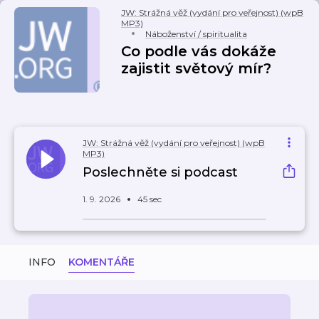
JW: Strážná věž (vydání pro veřejnost) (wpB
MP3)
Náboženství / spiritualita
Co podle vás dokáže
zajistit světový mír?
JW: Strážná věž (vydání pro veřejnost) (wpB
MP3)
Poslechněte si podcast
1. 9. 2026
45 sec
INFO
KOMENTÁŘE