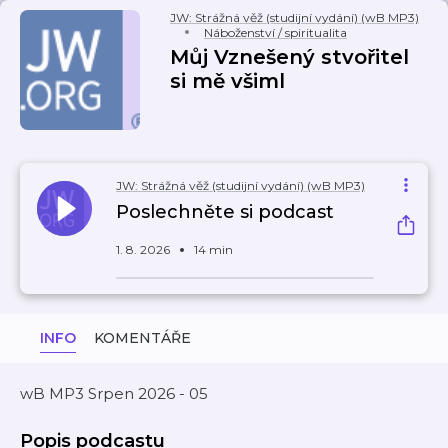
JW: Strážná věž (studijní vydání) (wB MP3)
Náboženství / spiritualita
Můj Vznešený stvořitel
si mě všiml
JW: Strážná věž (studijní vydání) (wB MP3)
Poslechněte si podcast
1. 8. 2026
14 min
INFO
KOMENTÁŘE
wB MP3 Srpen 2026 - 05
Popis podcastu