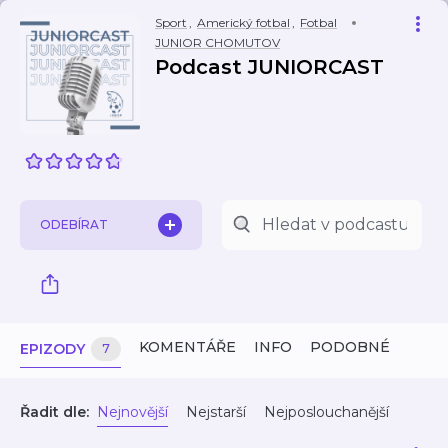
Sport
,
Americký fotbal
,
Fotbal
JUNIOR CHOMUTOV
Podcast JUNIORCAST
ODEBÍRAT
KOMENTÁŘE
INFO
PODOBNÉ
EPIZODY
7
Řadit dle:
Nejnovější
Nejstarší
Nejposlouchanější