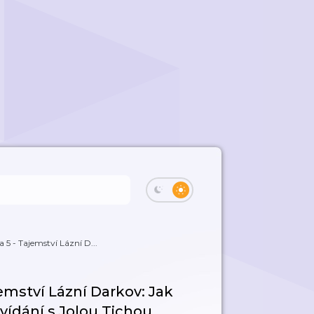
 - Tajemství Lázní D...
mství Lázní Darkov: Jak
vídání s Jolou Tichou