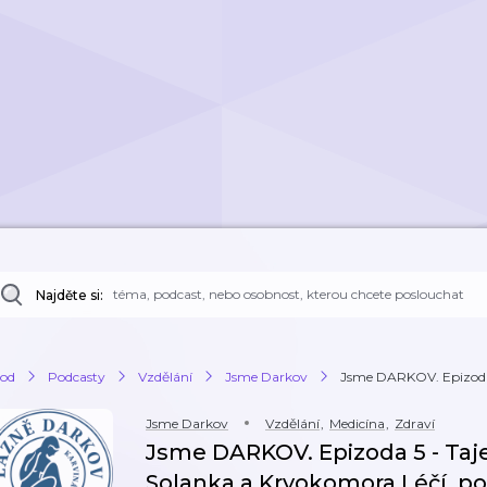
Najděte si:
od
Podcasty
Vzdělání
Jsme Darkov
Jsme DARKOV. Epizoda 5
Jsme Darkov
Vzdělání
,
Medicína
,
Zdraví
Jsme DARKOV. Epizoda 5 - Taje
Solanka a Kryokomora Léčí, po