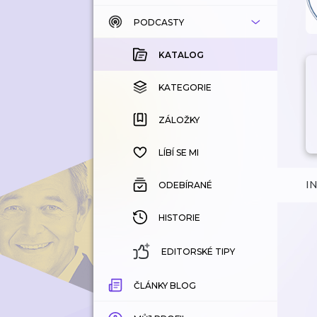
PODCASTY
KATALOG
KOUPENÉ
KATALOG
KATEGORIE
KATEGORIE
ZÁLOŽKY
ZÁLOŽKY
HISTORIE
LÍBÍ SE MI
I
ODEBÍRANÉ
HISTORIE
EDITORSKÉ TIPY
ČLÁNKY BLOG