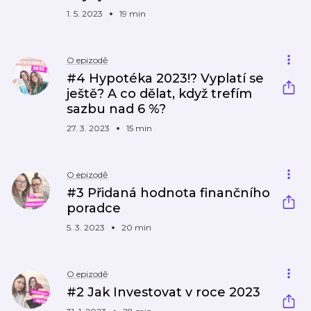
1. 5. 2023
19 min
O epizodě
#4 Hypotéka 2023!? Vyplatí se
ještě? A co dělat, když trefím
sazbu nad 6 %?
27. 3. 2023
15 min
O epizodě
#3 Přidaná hodnota finančního
poradce
5. 3. 2023
20 min
O epizodě
#2 Jak Investovat v roce 2023