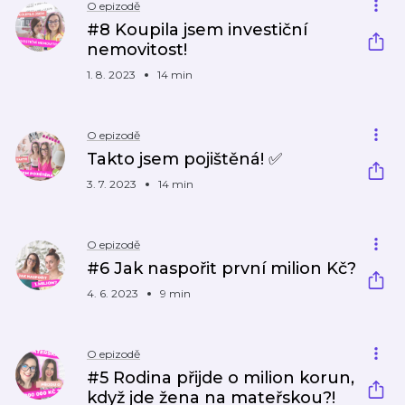
O epizodě
#8 Koupila jsem investiční
nemovitost!
1. 8. 2023
14 min
O epizodě
Takto jsem pojištěná! ✅
3. 7. 2023
14 min
O epizodě
#6 Jak naspořit první milion Kč?
4. 6. 2023
9 min
O epizodě
#5 Rodina přijde o milion korun,
když jde žena na mateřskou?!