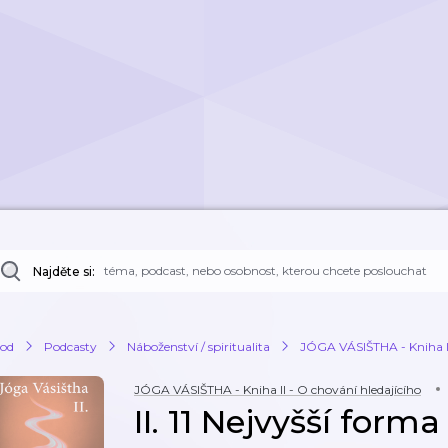
Najděte si:
od
Podcasty
Náboženství / spiritualita
JÓGA VÁSIŠTHA - Kniha II
JÓGA VÁSIŠTHA - Kniha II - O chování hledajícího
II. 11 Nejvyšší form