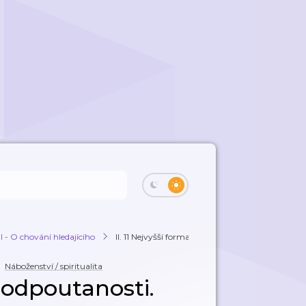
 - O chování hledajícího
II. 11 Nejvyšší forma odpoutanosti.
Náboženství / spiritualita
a odpoutanosti.