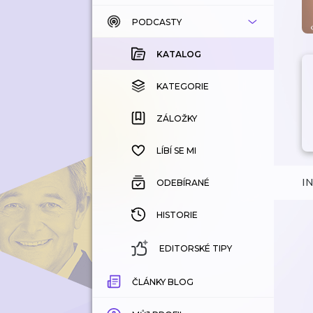
PODCASTY
KATALOG
KOUPENÉ
KATALOG
KATEGORIE
KATEGORIE
ZÁLOŽKY
ZÁLOŽKY
HISTORIE
LÍBÍ SE MI
I
ODEBÍRANÉ
HISTORIE
EDITORSKÉ TIPY
ČLÁNKY BLOG