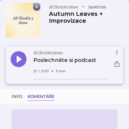
Jiří Šimčík's show
Společnost
Autumn Leaves +
Improvizace
Jiří Šimčík's show
Poslechněte si podcast
21. 1. 2017
3 min
INFO
KOMENTÁŘE