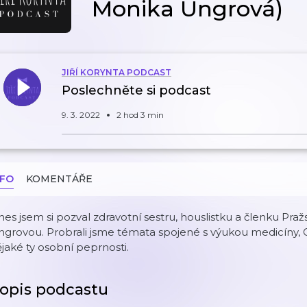
Monika Ungrová)
JIŘÍ KORYNTA PODCAST
Poslechněte si podcast
9. 3. 2022
2 hod 3 min
NFO
KOMENTÁŘE
es jsem si pozval zdravotní sestru, houslistku a členku Pr
grovou. Probrali jsme témata spojené s výukou medicíny, C
jaké ty osobní peprnosti.
opis podcastu