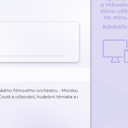
ažského filmového orchestru - Moniku
ovid a očkování, hudební témata a i