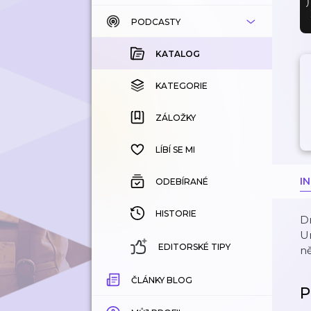
PODCASTY
KATALOG
KOUPENÉ
KATALOG
KATEGORIE
KATEGORIE
ZÁLOŽKY
ZÁLOŽKY
HISTORIE
LÍBÍ SE MI
I
ODEBÍRANÉ
HISTORIE
Dn
Un
EDITORSKÉ TIPY
ně
ČLÁNKY BLOG
P