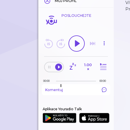
MŮJ PROFIL
Ví
P
POSLOUCHEJTE
1.00
×
00:00
00:00
Komentuj
Aplikace Youradio Talk