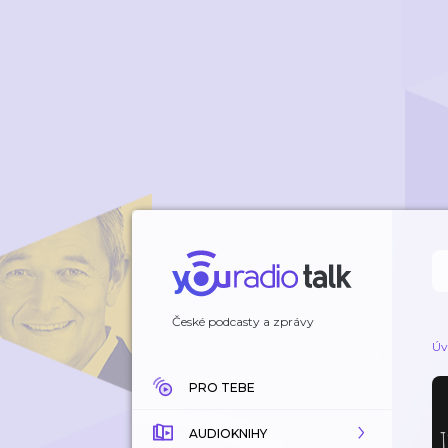
České podcasty a zprávy
Úv
PRO TEBE
AUDIOKNIHY