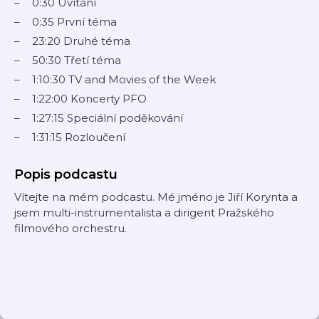
0:30 Uvítání
0:35 První téma
23:20 Druhé téma
50:30 Třetí téma
1:10:30 TV and Movies of the Week
1:22:00 Koncerty PFO
1:27:15 Speciální poděkování
1:31:15 Rozloučení
Popis podcastu
Vítejte na mém podcastu. Mé jméno je Jiří Korynta a
jsem multi-instrumentalista a dirigent Pražského
filmového orchestru.