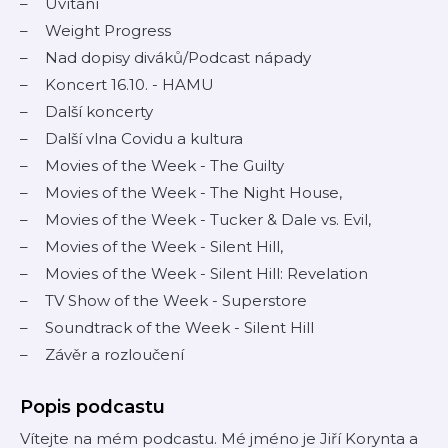
Uvítání
Weight Progress
Nad dopisy diváků/Podcast nápady
Koncert 16.10. - HAMU
Další koncerty
Další vlna Covidu a kultura
Movies of the Week - The Guilty
Movies of the Week - The Night House,
Movies of the Week - Tucker & Dale vs. Evil,
Movies of the Week - Silent Hill,
Movies of the Week - Silent Hill: Revelation
TV Show of the Week - Superstore
Soundtrack of the Week - Silent Hill
Závěr a rozloučení
Popis podcastu
Vítejte na mém podcastu. Mé jméno je Jiří Korynta a