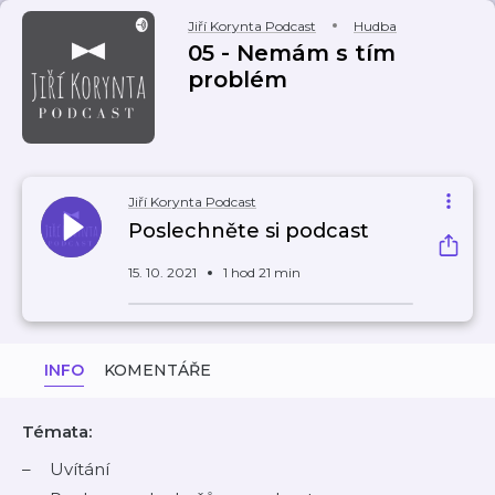
Jiří Korynta Podcast
Hudba
05 - Nemám s tím
problém
Jiří Korynta Podcast
Poslechněte si podcast
15. 10. 2021
1 hod 21 min
INFO
KOMENTÁŘE
Témata:
Uvítání