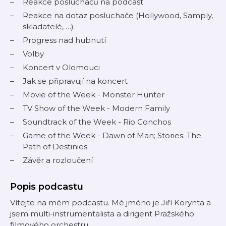
Reakce posluchačů na podcast
Reakce na dotaz posluchače (Hollywood, Samply,
skladatelé, …)
Progress nad hubnutí
Volby
Koncert v Olomouci
Jak se připravují na koncert
Movie of the Week - Monster Hunter
TV Show of the Week - Modern Family
Soundtrack of the Week - Rio Conchos
Game of the Week - Dawn of Man; Stories: The
Path of Destinies
Závěr a rozloučení
Popis podcastu
Vítejte na mém podcastu. Mé jméno je Jiří Korynta a
jsem multi-instrumentalista a dirigent Pražského
filmového orchestru.