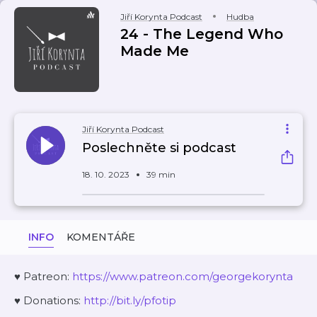
Jiří Korynta Podcast
Hudba
24 - The Legend Who
Made Me
Jiří Korynta Podcast
Poslechněte si podcast
18. 10. 2023
39 min
INFO
KOMENTÁŘE
♥ Patreon:
⁠⁠⁠⁠⁠⁠⁠⁠⁠⁠https://www.patreon.com/georgekorynta⁠⁠⁠⁠⁠⁠⁠⁠⁠⁠
♥ Donations:
⁠⁠⁠⁠⁠⁠⁠⁠⁠⁠http://bit.ly/pfotip⁠⁠⁠⁠⁠⁠⁠⁠⁠⁠