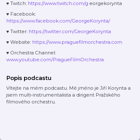
♥ Twitch:
⁠⁠⁠⁠⁠⁠⁠⁠⁠⁠https://www.twitch.com/g⁠⁠⁠⁠⁠⁠⁠⁠⁠⁠
eorgekorynta
♥ Facebook:
⁠⁠⁠⁠⁠⁠⁠⁠⁠⁠https://www.facebook.com/GeorgeKorynta/⁠⁠⁠⁠⁠⁠⁠⁠⁠⁠
♥ Twitter:
⁠⁠⁠⁠⁠⁠⁠⁠⁠⁠https://twitter.com/GeorgeKorynta⁠⁠⁠⁠⁠⁠⁠⁠⁠⁠
♥ Website:
⁠⁠⁠⁠⁠⁠⁠⁠⁠⁠https://www.praguefilmorchestra.com⁠⁠⁠⁠⁠⁠⁠⁠⁠⁠
♥ Orchestra Channel:
⁠⁠⁠⁠⁠⁠⁠⁠⁠⁠www.youtube.com/PragueFilmOrchestra⁠
Popis podcastu
Vítejte na mém podcastu. Mé jméno je Jiří Korynta a
jsem multi-instrumentalista a dirigent Pražského
filmového orchestru.