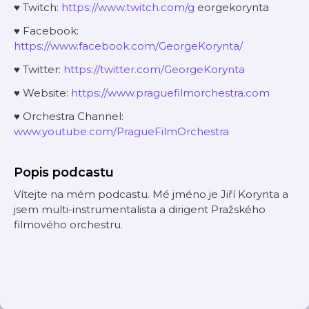
♥ Twitch:
⁠⁠⁠⁠⁠⁠⁠⁠https://www.twitch.com/g⁠⁠⁠⁠⁠⁠⁠⁠
eorgekorynta
♥ Facebook:
⁠⁠⁠⁠⁠⁠⁠⁠https://www.facebook.com/GeorgeKorynta/⁠⁠⁠⁠⁠⁠⁠⁠
♥ Twitter:
⁠⁠⁠⁠⁠⁠⁠⁠https://twitter.com/GeorgeKorynta⁠⁠⁠⁠⁠⁠⁠⁠
♥ Website:
⁠⁠⁠⁠⁠⁠⁠⁠https://www.praguefilmorchestra.com⁠⁠⁠⁠⁠⁠⁠⁠
♥ Orchestra Channel:
⁠⁠⁠⁠⁠⁠⁠⁠www.youtube.com/PragueFilmOrchestra⁠
Popis podcastu
Vítejte na mém podcastu. Mé jméno je Jiří Korynta a
jsem multi-instrumentalista a dirigent Pražského
filmového orchestru.