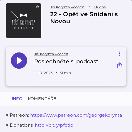
Jiří Korynta Podcast
Hudba
22 - Opět ve Snídani s
Novou
Jiří Korynta Podcast
Poslechněte si podcast
4. 10. 2023
31 min
INFO
KOMENTÁŘE
♥ Patreon:
⁠⁠⁠⁠⁠⁠⁠⁠https://www.patreon.com/georgekorynta⁠⁠⁠⁠⁠⁠⁠⁠
♥ Donations:
⁠⁠⁠⁠⁠⁠⁠⁠http://bit.ly/pfotip⁠⁠⁠⁠⁠⁠⁠⁠