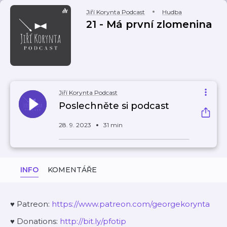
Jiří Korynta Podcast
Hudba
21 - Má první zlomenina
Jiří Korynta Podcast
Poslechněte si podcast
28. 9. 2023
31 min
INFO
KOMENTÁŘE
♥ Patreon:
⁠⁠⁠⁠⁠⁠⁠https://www.patreon.com/georgekorynta⁠⁠⁠⁠⁠⁠⁠
♥ Donations:
⁠⁠⁠⁠⁠⁠⁠http://bit.ly/pfotip⁠⁠⁠⁠⁠⁠⁠