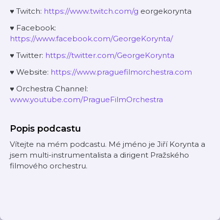
♥ Twitch:
⁠⁠⁠⁠⁠⁠⁠https://www.twitch.com/g⁠⁠⁠⁠⁠⁠⁠
eorgekorynta
♥ Facebook:
⁠⁠⁠⁠⁠⁠⁠https://www.facebook.com/GeorgeKorynta/⁠⁠⁠⁠⁠⁠⁠
♥ Twitter:
⁠⁠⁠⁠⁠⁠⁠https://twitter.com/GeorgeKorynta⁠⁠⁠⁠⁠⁠⁠
♥ Website:
⁠⁠⁠⁠⁠⁠⁠https://www.praguefilmorchestra.com⁠⁠⁠⁠⁠⁠⁠
♥ Orchestra Channel:
⁠⁠⁠⁠⁠⁠⁠www.youtube.com/PragueFilmOrchestra⁠
Popis podcastu
Vítejte na mém podcastu. Mé jméno je Jiří Korynta a
jsem multi-instrumentalista a dirigent Pražského
filmového orchestru.