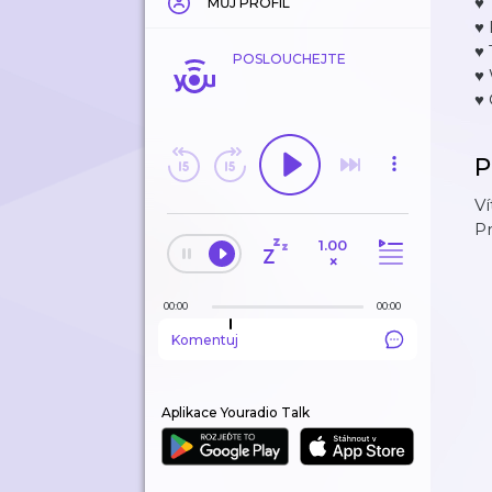
♥ 
MŮJ PROFIL
♥
♥ 
POSLOUCHEJTE
♥
♥
P
Ví
P
1.00
×
00:00
00:00
Komentuj
Aplikace Youradio Talk