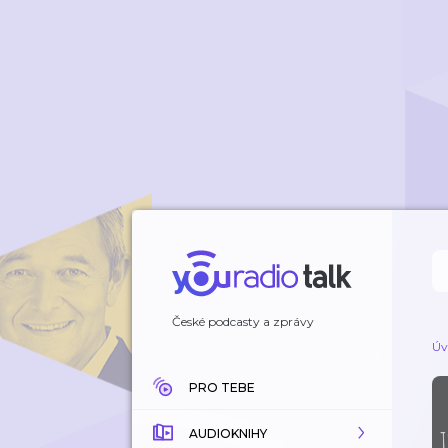
České podcasty a zprávy
Úv
PRO TEBE
AUDIOKNIHY