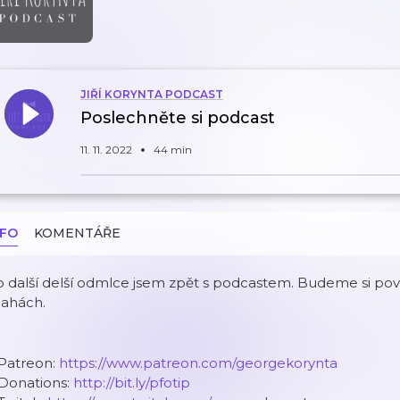
JIŘÍ KORYNTA PODCAST
Poslechněte si podcast
11. 11. 2022
44 min
NFO
KOMENTÁŘE
o další delší odmlce jsem zpět s podcastem. Budeme si po
nahách.
 Patreon:
https://www.patreon.com/georgekorynta
 Donations:
http://bit.ly/pfotip