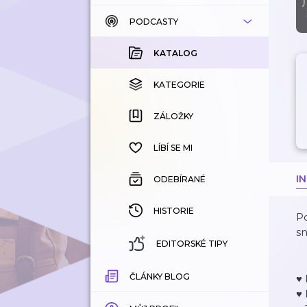
PODCASTY
KATALOG
KOUPENÉ
KATALOG
KATEGORIE
KATEGORIE
ZÁLOŽKY
ZÁLOŽKY
HISTORIE
LÍBÍ SE MI
I
ODEBÍRANÉ
HISTORIE
P
s
EDITORSKÉ TIPY
ČLÁNKY BLOG
♥
♥