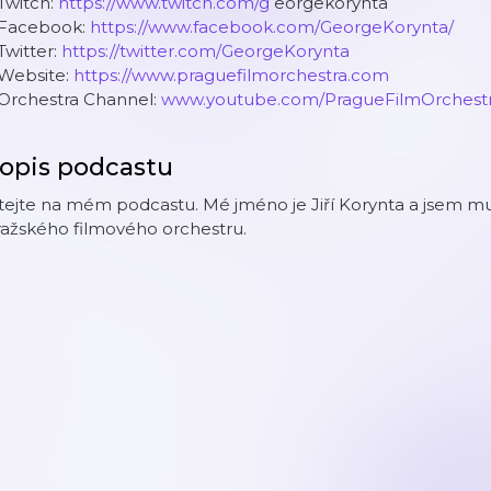
Twitch:
https://www.twitch.com/g
eorgekorynta
 Facebook:
https://www.facebook.com/GeorgeKorynta/
Twitter:
https://twitter.com/GeorgeKorynta
 Website:
https://www.praguefilmorchestra.com
 Orchestra Channel:
www.youtube.com/PragueFilmOrchest
opis podcastu
tejte na mém podcastu. Mé jméno je Jiří Korynta a jsem mult
ražského filmového orchestru.